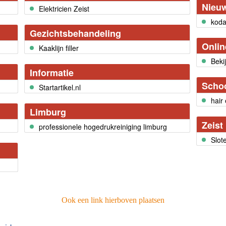
Nieu
Elektricien Zeist
koda
Gezichtsbehandeling
Onlin
Kaaklijn filler
Beki
Informatie
Scho
Startartikel.nl
hair
Limburg
Zeist
professionele hogedrukreiniging limburg
Slot
Ook een link hierboven plaatsen