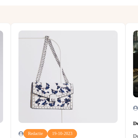
D
Redactie
19-10-2023
De