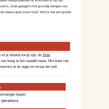
aalde huidproblemen af te komen of op zijn
id is. Zoals gezegd is het grondig reinigen van
het slapen gaan jouw huid. Wist je dat een goede
of je sleutels kwijt zijn, de
Zeist
j ons hoog in het vaandel staan. Het team van
service in de regio en ervaar het zelf.
a
menvanger kopen
5 ijskrabbers