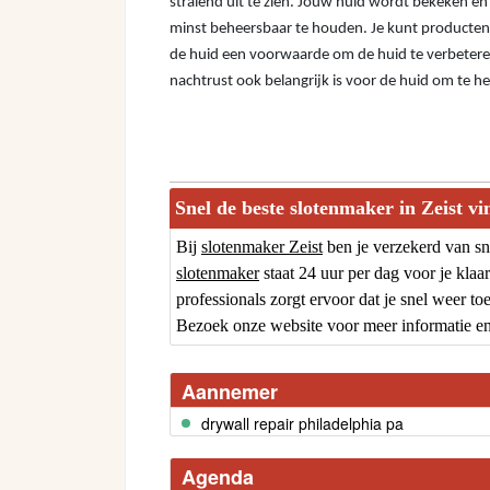
stralend uit te zien. Jouw huid wordt bekeken e
minst beheersbaar te houden. Je kunt producten g
de huid een voorwaarde om de huid te verbeteren
nachtrust ook belangrijk is voor de huid om te h
Snel de beste slotenmaker in Zeist v
Bij
slotenmaker Zeist
ben je verzekerd van snel
slotenmaker
staat 24 uur per dag voor je kla
professionals zorgt ervoor dat je snel weer to
Bezoek onze website voor meer informatie en
Aannemer
drywall repair philadelphia pa
Agenda