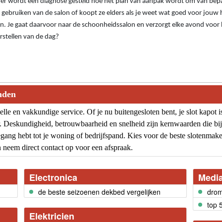
n er wordt een diagnose gesteld hoe het plan van aanpak wordt om van bep
ebruiken van de salon of koopt ze elders als je weet wat goed voor jouw hu
. Je gaat daarvoor naar de schoonheidssalon en verzorgt elke avond voor 
erstellen van de dag?
inden
le en vakkundige service. Of je nu buitengesloten bent, je slot kapot is 
ar. Deskundigheid, betrouwbaarheid en snelheid zijn kernwaarden die bi
egang hebt tot je woning of bedrijfspand. Kies voor de beste slotenmaker
 neem direct contact op voor een afspraak.
Electronica
Medi
de beste seizoenen dekbed vergelijken
dro
top 
Elektricien