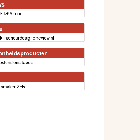
ws
k fz55 rood
e
jk interieurdesignerreview.nl
onheidsproducten
 extensions tapes
enmaker Zeist